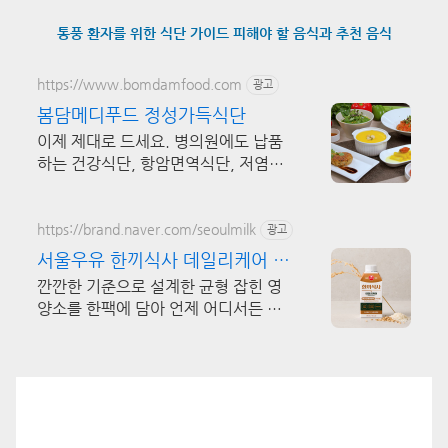
통풍 환자를 위한 식단 가이드 피해야 할 음식과 추천 음식
https://www.bomdamfood.com
광고
봄담메디푸드 정성가득식단
이제 제대로 드세요. 병의원에도 납품
하는 건강식단, 항암면역식단, 저염저
당식단
https://brand.naver.com/seoulmilk
광고
서울우유 한끼식사 데일리케어 한
팩에담은 균형잡힌5대영양소
깐깐한 기준으로 설계한 균형 잡힌 영
양소를 한팩에 담아 언제 어디서든 간
편하게